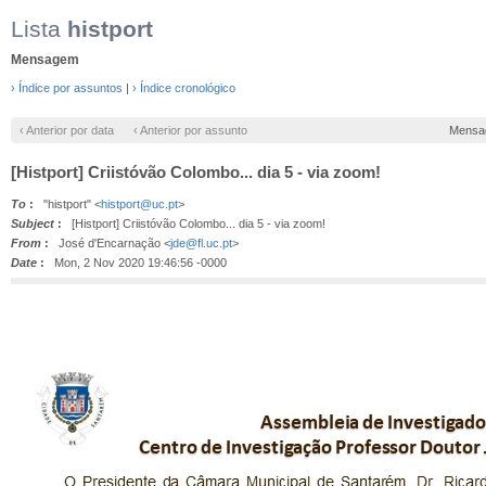
Lista
histport
Mensagem
› Índice por assuntos
|
› Índice cronológico
‹ Anterior por data
‹ Anterior por assunto
Mensa
[Histport] Criistóvão Colombo... dia 5 - via zoom!
To
:
"histport" <
histport@uc.pt
>
Subject
:
[Histport] Criistóvão Colombo... dia 5 - via zoom!
From
:
José d'Encarnação <
jde@fl.uc.pt
>
Date
:
Mon, 2 Nov 2020 19:46:56 -0000