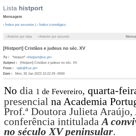
Lista
histport
Mensagem
› Índice por assuntos
|
› Índice cronológico
‹ Anterior por data
‹ Anterior por assunto
Mensa
[Histport] Cristãos e judeus no séc. XV
To
:
"histport" <
histport@uc.pt
>
Subject
:
[Histport] Cristãos e judeus no séc. XV
From
:
<
jde@fl.uc.pt
>
Date
:
Mon, 30 Jan 2023 10:22:29 -0000
No
dia
,
quarta-feir
1 de Fevereiro
presencial
na Academia Portug
Prof.ª Doutora Julieta Araúj
conferência intitulada
A convi
no século XV peninsular
.