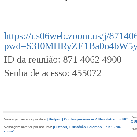
https://us06web.zoom.us/j/8714
pwd=S3I0MHRyZE1Ba0o4bW
ID da reunião: 871 4062 4900
Senha de acesso: 455072
Pró
Mensagem anterior por data:
[Histport] Contemporânea — A Newsletter do IHC
QUI
Mensagem anterior por assunto:
[Histport] Criistóvão Colombo... dia 5 - via
Pró
zoom!