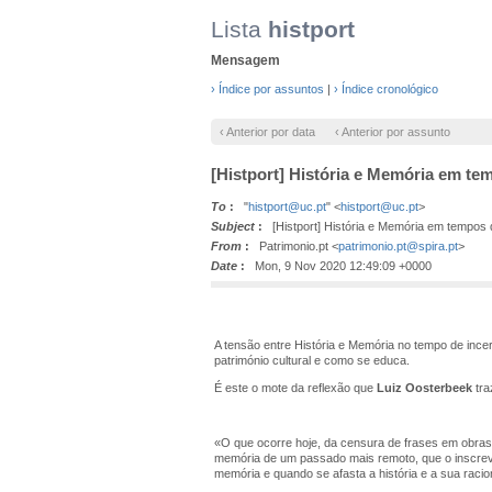
Lista
histport
Mensagem
› Índice por assuntos
|
› Índice cronológico
‹ Anterior por data
‹ Anterior por assunto
[Histport] História e Memória em te
To
:
"
histport@uc.pt
" <
histport@uc.pt
>
Subject
:
[Histport] História e Memória em tempos d
From
:
Patrimonio.pt <
patrimonio.pt@spira.pt
>
Date
:
Mon, 9 Nov 2020 12:49:09 +0000
A tensão entre História e Memória no tempo de inc
património cultural e como se educa.
É este o mote da reflexão que
Luiz Oosterbeek
tra
«O que ocorre hoje, da censura de frases em obras 
memória de um passado mais remoto, que o inscreve
memória e quando se afasta a história e a sua raci