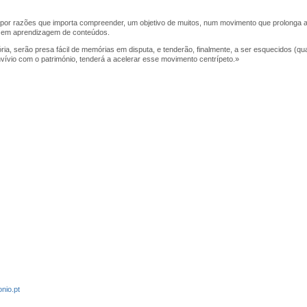
e por razões que importa compreender, um objetivo de muitos, num movimento que prolonga a
o em aprendizagem de conteúdos.
tória, serão presa fácil de memórias em disputa, e tenderão, finalmente, a ser esquecidos (
ívio com o património, tenderá a acelerar esse movimento centrípeto.»
nio.pt