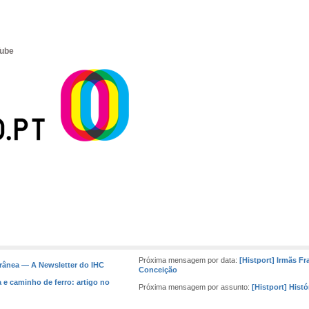
ube
Próxima mensagem por data:
[Histport] Irmãs F
rânea — A Newsletter do IHC
Conceição
a e caminho de ferro: artigo no
Próxima mensagem por assunto:
[Histport] Hist