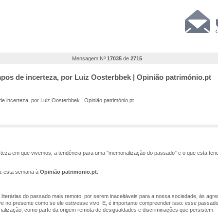
Mensagem Nº
17035
de
2715
mpos de incerteza, por Luiz Oosterbbek | Opinião património.pt
e incerteza, por Luiz Oosterbbek | Opinião património.pt
erteza em que vivemos, a tendência para uma "memorialização do passado" e o que esta te
z esta semana à
Opinião patrimonio.pt
:
literárias do passado mais remoto, por serem inaceitáveis para a nossa sociedade, às agr
 no presente como se ele estivesse vivo. E, é importante compreender isso: esse passado e
onalização, como parte da origem remota de desigualdades e discriminações que persistem.