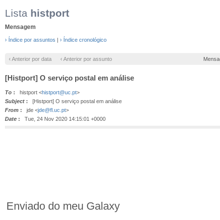
Lista
histport
Mensagem
› Índice por assuntos
|
› Índice cronológico
‹ Anterior por data
‹ Anterior por assunto
Mensa
[Histport] O serviço postal em análise
To
:
histport <
histport@uc.pt
>
Subject
:
[Histport] O serviço postal em análise
From
:
jde <
jde@fl.uc.pt
>
Date
:
Tue, 24 Nov 2020 14:15:01 +0000
Enviado do meu Galaxy