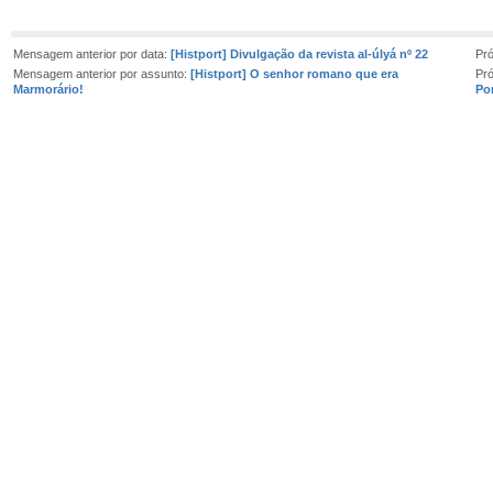
Mensagem anterior por data:
[Histport] Divulgação da revista al-úlyá nº 22
Pr
Mensagem anterior por assunto:
[Histport] O senhor romano que era
Pr
Marmorário!
Po