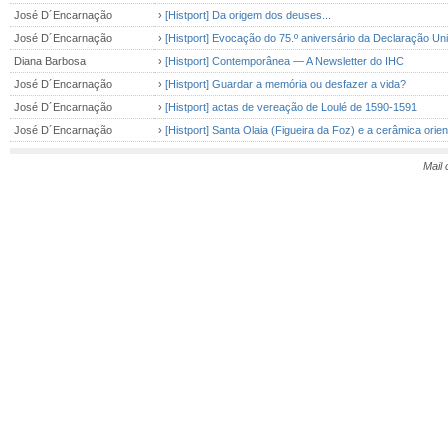
José D´Encarnação
›
[Histport] Da origem dos deuses...
José D´Encarnação
›
[Histport] Evocação do 75.º aniversário da Declaração U
Diana Barbosa
›
[Histport] Contemporânea — A Newsletter do IHC
José D´Encarnação
›
[Histport] Guardar a memória ou desfazer a vida?
José D´Encarnação
›
[Histport] actas de vereação de Loulé de 1590-1591
José D´Encarnação
›
[Histport] Santa Olaia (Figueira da Foz) e a cerâmica orien
Mail