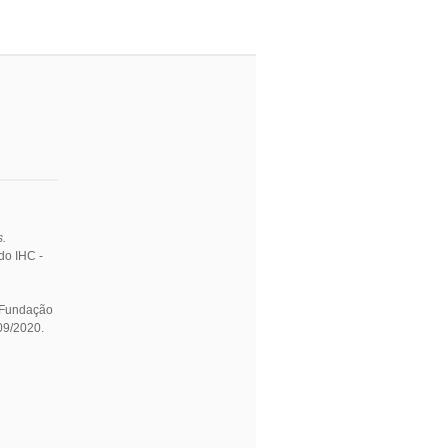
s.
do IHC -
— Fundação
09/2020.