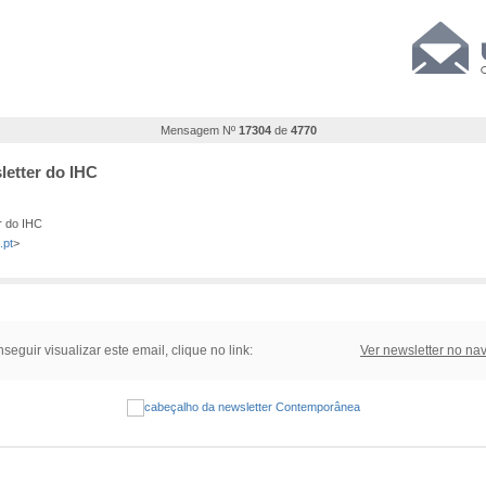
Mensagem Nº
17304
de
4770
etter do IHC
r do IHC
.pt
>
seguir visualizar este email, clique no link:
Ver newsletter no na