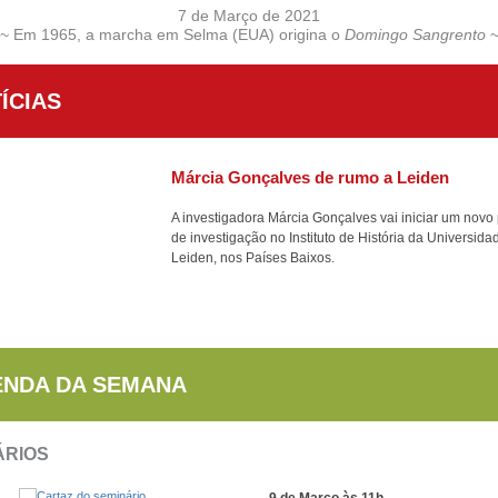
7 de Março de 2021
~ Em 1965, a marcha em Selma (EUA) origina o
Domingo Sangrento
ÍCIAS
Márcia Gonçalves de rumo a Leiden
A investigadora Márcia Gonçalves vai iniciar um novo 
de investigação no Instituto de História da Universida
Leiden, nos Países Baixos.
NDA DA SEMANA
ÁRIOS
9 de Março às 11h