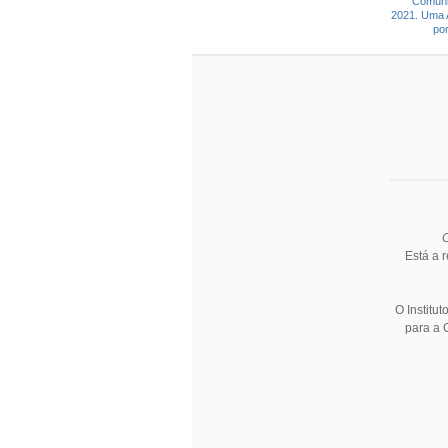
C
Está a 
O Institu
para a 