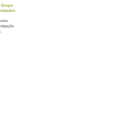
o Grupo
ntidades
randos
estigação
.