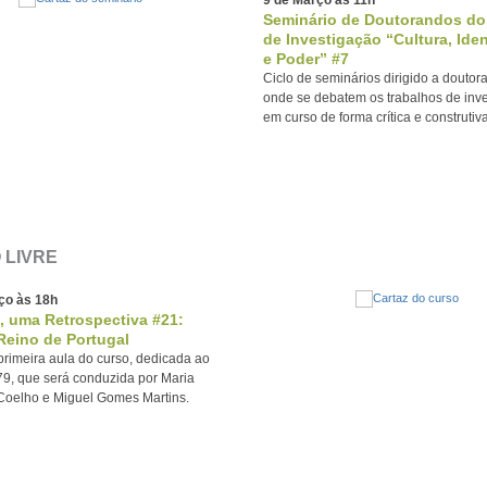
Seminário de Doutorandos d
de Investigação “Cultura, Ide
e Poder” #7
Ciclo de seminários dirigido a douto
onde se debatem os trabalhos de inv
em curso de forma crítica e construtiva
 LIVRE
ço às 18h
, uma Retrospectiva #21:
Reino de Portugal
rimeira aula do curso, dedicada ao
9, que será conduzida por Maria
Coelho e Miguel Gomes Martins.