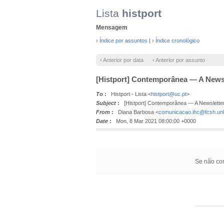
Lista
histport
Mensagem
› Índice por assuntos
|
› Índice cronológico
‹ Anterior por data
‹ Anterior por assunto
[Histport] Contemporânea — A Newsl
To
:
Histport - Lista <
histport@uc.pt
>
Subject
:
[Histport] Contemporânea — A Newslette
From
:
Diana Barbosa <
comunicacao.ihc@fcsh.unl
Date
:
Mon, 8 Mar 2021 08:00:00 +0000
Se não con