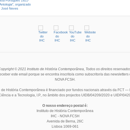
opyright © 2021 Instituto de História Contemporânea, Todos os direitos reservado
receber este email porque se encontra inscrito/a como subscritor/a das newsletters 
NOVA FCSH.
to de História Contemporânea é financiado por fundos nacionais através da FCT 
Ciência e a Tecnologia, I.P., no âmbito dos projectos UIDB/04209/2020 e UIDP/042
O nosso endereço postal é:
Instituto de História Contemporânea
IHC - NOVA FCSH
Avenida de Berna, 26C
Lisboa
1069-061