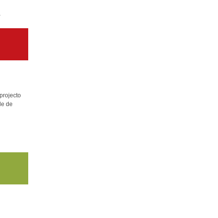
~
projecto
de de