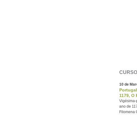
CURSO
10 de Mar
Portugal
1179, O 
Vigésima-p
ano de 117
Filomena 