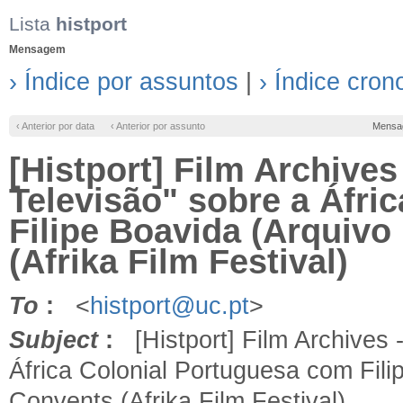
Lista
histport
Mensagem
› Índice por assuntos
|
› Índice cron
‹ Anterior por data
‹ Anterior por assunto
Mensa
[Histport] Film Archives
Televisão" sobre a Áfri
Filipe Boavida (Arquiv
(Afrika Film Festival)
To
:
<
histport@uc.pt
>
Subject
:
[Histport] Film Archives 
África Colonial Portuguesa com Fil
Convents (Afrika Film Festival)