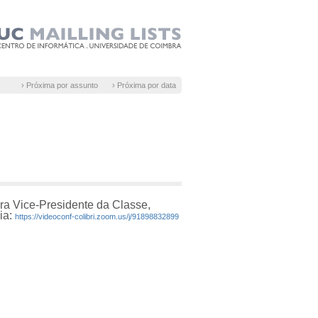
› Próxima por assunto
› Próxima por data
ra Vice-Presidente da Classe,
ia:
https://videoconf-colibri.zoom.us/j/91898832899