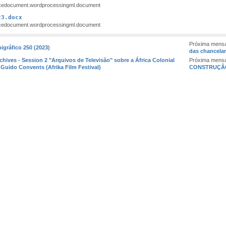
ficedocument.wordprocessingml.document
23.docx
ficedocument.wordprocessingml.document
Próxima mensa
pigráfico 250 (2023)
das chancelari
rchives - Session 2 "Arquivos de Televisão" sobre a África Colonial
Próxima mens
Guido Convents (Afrika Film Festival)
CONSTRUÇÃO