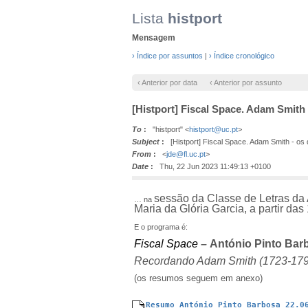
Lista
histport
Mensagem
› Índice por assuntos
|
› Índice cronológico
‹ Anterior por data
‹ Anterior por assunto
[Histport] Fiscal Space. Adam Smith 
To
:
"histport" <
histport@uc.pt
>
Subject
:
[Histport] Fiscal Space. Adam Smith - os d
From
:
<
jde@fl.uc.pt
>
Date
:
Thu, 22 Jun 2023 11:49:13 +0100
sessão da Classe de Letras da
… na
Maria da Glória Garcia, a partir d
E o programa é:
Fiscal Space
–
António Pinto Bar
Recordando Adam Smith (1723-1790)
(os resumos seguem em anexo)
Resumo António Pinto Barbosa 22.0