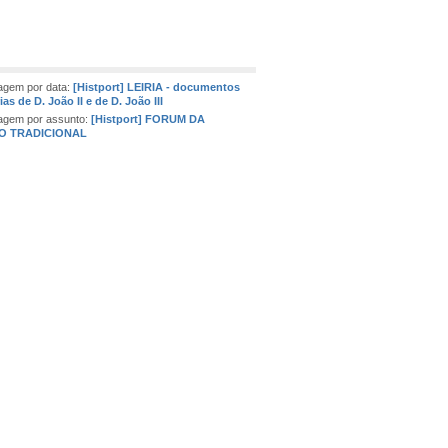
gem por data:
[Histport] LEIRIA - documentos
as de D. João II e de D. João III
agem por assunto:
[Histport] FORUM DA
 TRADICIONAL