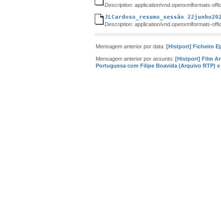
Description:
application/vnd.openxmlformats-of
JLCardoso_resumo_sessão 22junho20
Description:
application/vnd.openxmlformats-of
Mensagem anterior por data:
[Histport] Ficheiro E
Mensagem anterior por assunto:
[Histport] Film A
Portuguesa com Filipe Boavida (Arquivo RTP) e 