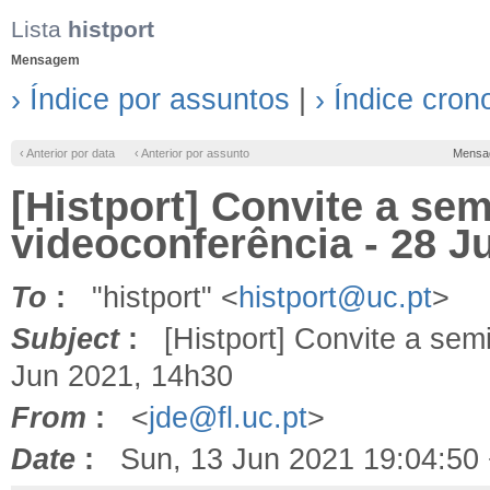
Lista
histport
Mensagem
› Índice por assuntos
|
› Índice cron
‹ Anterior por data
‹ Anterior por assunto
Mensa
[Histport] Convite a se
videoconferência - 28 J
To
:
"histport" <
histport@uc.pt
>
Subject
:
[Histport] Convite a semi
Jun 2021, 14h30
From
:
<
jde@fl.uc.pt
>
Date
:
Sun, 13 Jun 2021 19:04:50