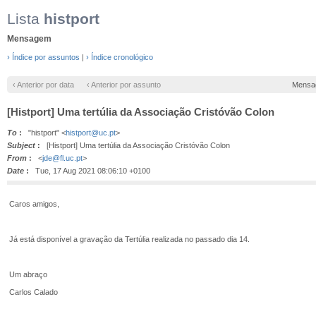
Lista
histport
Mensagem
› Índice por assuntos
|
› Índice cronológico
‹ Anterior por data
‹ Anterior por assunto
Mensa
[Histport] Uma tertúlia da Associação Cristóvão Colon
To
:
"histport" <
histport@uc.pt
>
Subject
:
[Histport] Uma tertúlia da Associação Cristóvão Colon
From
:
<
jde@fl.uc.pt
>
Date
:
Tue, 17 Aug 2021 08:06:10 +0100
Caros amigos,
Já está disponível a gravação da Tertúlia realizada no passado dia 14.
Um abraço
Carlos Calado