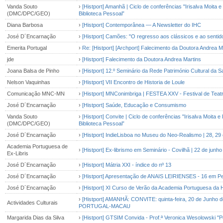
Vanda Souto
›
[Histport] Amanhã | Ciclo de conferências "Irisalva Moita 
(DMC/DPC/GEO)
Biblioteca Pessoal”
Diana Barbosa
›
[Histport] Contemporânea — A Newsletter do IHC
José D´Encarnação
›
[Histport] Camões: "O regresso aos clássicos e ao sentid
Emerita Portugal
›
Re: [Histport] [Archport] Falecimento da Doutora Andrea M
jde
›
[Histport] Falecimento da Doutora Andrea Martins
Joana Balsa de Pinho
›
[Histport] 12.º Seminário da Rede Património Cultural da 
Nelson Vaquinhas
›
[Histport] VII Encontro de Historia de Loule
Comunicação MNC-MN
›
[Histport] MNConimbriga | FESTEA XXV - Festival de Teat
José D´Encarnação
›
[Histport] Saúde, Educação e Consumismo
Vanda Souto
›
[Histport] Convite | Ciclo de conferências "Irisalva Moita 
(DMC/DPC/GEO)
Biblioteca Pessoal”
José D´Encarnação
›
[Histport] IndieLisboa no Museu do Neo-Realismo | 28, 29 
Academia Portuguesa de
›
[Histport] Ex-librismo em Seminário - Covilhã | 22 de junho 
Ex-Libris
José D´Encarnação
›
[Histport] Mátria XXI - índice do nº 13
José D´Encarnação
›
[Histport] Apresentação de ANAIS LEIRIENSES - 16 em P
José D´Encarnação
›
[Histport] XI Curso de Verão da Academia Portuguesa da Hi
›
[Histport] AMANHÃ: CONVITE: quinta-feira, 20 de J
Actividades Culturais
PORTUGAL-MACAU
Margarida Dias da Silva
›
[Histport] GTSIM Convida - Prof.ª Veronica Wesolowski "P