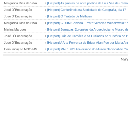
Margarida Dias da Silva
›
[Histport] As plantas na obra poética de Luís Vaz de Cam
José D´Encarnação
›
[Histport] Conferência na Sociedade de Geografia, dia 17
José D´Encarnação
›
[Histport] O Tratado de Methuen
Margarida Dias da Silva
›
[Histport] GTSIM Convida - Prof.ª Veronica Wesolowski "P
Marina Marques
›
[Histport] Jornadas Europeias da Arqueologia no Museu d
José D´Encarnação
›
[Histport] Luís de Camões e os Lusíadas na "História de Por
José D´Encarnação
›
[Histport] A Arte Perversa de Edgar Allan Poe por Maria An
Comunicação MNC-MN
›
[Histport] MNC | 62º Aniversário do Museu Nacional de C
Mail