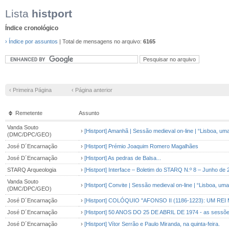
Lista
histport
Índice cronológico
› Índice por assuntos
| Total de mensagens no arquivo:
6165
‹ Primeira Página
‹ Página anterior
Remetente
Assunto
Vanda Souto
›
[Histport] Amanhã | Sessão medieval on-line | “Lisboa, u
(DMC/DPC/GEO)
José D´Encarnação
›
[Histport] Prémio Joaquim Romero Magalhães
José D´Encarnação
›
[Histport] As pedras de Balsa...
STARQ Arqueologia
›
[Histport] Interface – Boletim do STARQ N.º 8 – Junho de
Vanda Souto
›
[Histport] Convite | Sessão medieval on-line | “Lisboa, u
(DMC/DPC/GEO)
José D´Encarnação
›
[Histport] COLÓQUIO "AFONSO II (1186-1223): UM RE
José D´Encarnação
›
[Histport] 50 ANOS DO 25 DE ABRIL DE 1974 - as sessõe
José D´Encarnação
›
[Histport] Vítor Serrão e Paulo Miranda, na quinta-feira.