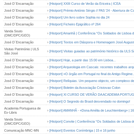
José D´Encarnação
›
[Histport] XXIII Curso de Verão da Ericeira | ICEA
José D´Encarnação
›
[Histport] Prémio António Sérgio // PAS '24 - Abertura de 
José D´Encarnação
›
[Histport] Um livro sobre Sophia no dia 24
José D´Encarnação
›
[Histport] Ficheiro Epigráfico nº 264
Vanda Souto
›
[Histport] Amanhã | Conferência “Os Soldados de Lisboa d
(DMC/DPC/GEO)
José D´Encarnação
›
[Histport] Textos em Diáspora e Homenagem José Augusto
Visitas Património | ULS
›
[Histport] Visitas guiadas ao património histórico da ULS 
São José
José D´Encarnação
›
[Histport] Hoje, a partir das 15:00 em Lisboa...
José D´Encarnação
›
[Histport] Arqueologia em Cascais: recentes trabalhos arq
José D´Encarnação
›
[Histport] «O órgão em Portugal no final do Antigo Regime..
José D´Encarnação
›
[Histport] Relíquias. Um pequeno objecto, um complexo d
José D´Encarnação
›
[Histport] Boletim da Associação Cristovao Colon
José D´Encarnação
›
[Histport] XI CURSO DE VERÃO DA ACADEMIA PORTUG
José D´Encarnação
›
[Histport] O Segredo do Brasil desvendado no domingo!
Academia Portuguesa de
›
[Histport] AMANHÃ - «Dona Amélia de Leuchtemberg» | 16:0
Ex-Libris
Vanda Souto
›
[Histport] Convite | Conferência “Os Soldados de Lisboa d
(DMC/DPC/GEO)
Comunicação MNC-MN
›
[Histport] Eventos Conímbriga | 15 e 16 junho