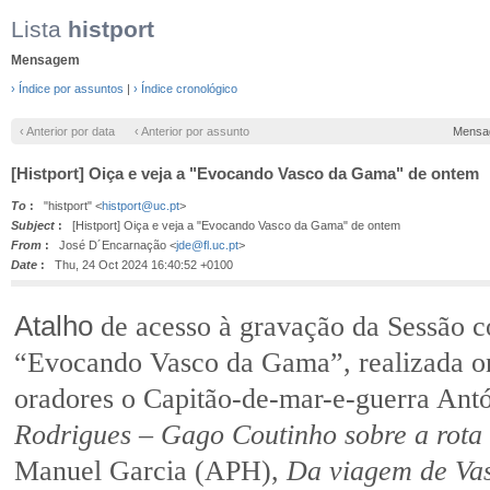
Lista
histport
Mensagem
› Índice por assuntos
|
› Índice cronológico
‹ Anterior por data
‹ Anterior por assunto
Mensa
[Histport] Oiça e veja a "Evocando Vasco da Gama" de ontem
To
:
"histport" <
histport@uc.pt
>
Subject
:
[Histport] Oiça e veja a "Evocando Vasco da Gama" de ontem
From
:
José D´Encarnação <
jde@fl.uc.pt
>
Date
:
Thu, 24 Oct 2024 16:40:52 +0100
Atalho
de acesso à gravação da Sessão 
“Evocando Vasco da Gama”, realizada on
oradores o Capitão-de-mar-e-guerra An
Rodrigues – Gago Coutinho sobre a rot
Manuel Garcia (APH),
Da viagem de Va