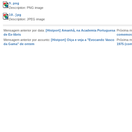
9.png
Description:
PNG image
10.jpg
Description:
JPEG image
Mensagem anterior por data:
[Histport] Amanhã, na Academia Portuguesa
Próxima m
de Ex-libris
comemor
Mensagem anterior por assunto:
[Histport] Oiça e veja a "Evocando Vasco
Próxima m
da Gama" de ontem
1975 (com 