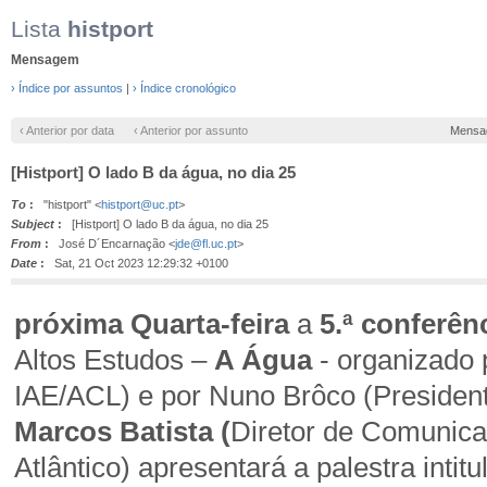
Lista
histport
Mensagem
› Índice por assuntos
|
› Índice cronológico
‹ Anterior por data
‹ Anterior por assunto
Mensa
[Histport] O lado B da água, no dia 25
To
:
"histport" <
histport@uc.pt
>
Subject
:
[Histport] O lado B da água, no dia 25
From
:
José D´Encarnação <
jde@fl.uc.pt
>
Date
:
Sat, 21 Oct 2023 12:29:32 +0100
próxima Quarta-feira
a
5.ª conferên
Altos Estudos –
A Água
- organizado 
IAE/ACL) e por Nuno Brôco (Presidente
Marcos Batista (
Diretor de Comunica
Atlântico) apresentará a palestra intit