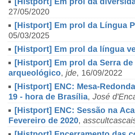
[Histport] Em prol da diversida
27/05/2020
[Histport] Em prol da Língua 
05/03/2025
[Histport] Em prol da língua v
[Histport] Em prol da Serra d
arqueológico
,
jde
, 16/09/2022
[Histport] ENC: Mesa-Redonda
19 - hora de Brasília
,
José d'Enc
[Histport] ENC: Sessão na Aca
Fevereiro de 2020
,
asscultcascai
[Histport] Encerramento das