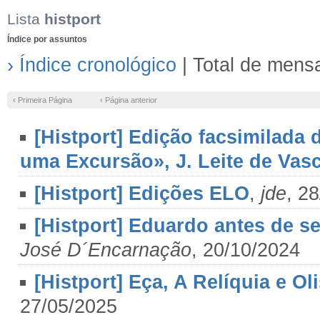
Lista
histport
Índice por assuntos
› Índice cronológico
| Total de mens
‹ Primeira Página
‹ Página anterior
[Histport] Edição facsimilada 
uma Excursão», J. Leite de Vas
[Histport] Edições ELO
,
jde
, 2
[Histport] Eduardo antes de s
José D´Encarnação
, 20/10/2024
[Histport] Eça, A Relíquia e O
27/05/2025