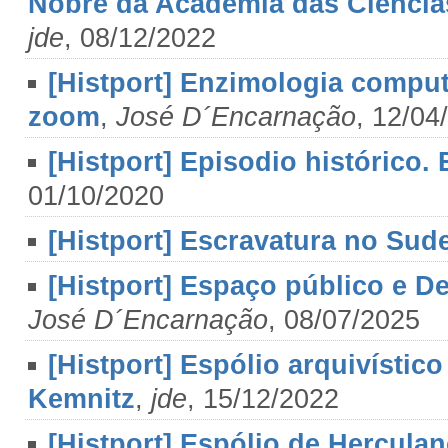
Nobre da Academia das Ciências
jde
, 08/12/2022
[Histport] Enzimologia computa
zoom
,
José D´Encarnação
, 12/04
[Histport] Episodio histórico.
01/10/2020
[Histport] Escravatura no Sudes
[Histport] Espaço público e 
José D´Encarnação
, 08/07/2025
[Histport] Espólio arquivístic
Kemnitz
,
jde
, 15/12/2022
[Histport] Espólio de Herculan