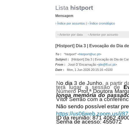
Lista
histport
Mensagem
› Índice por assuntos
|
› Índice cronológico
‹ Anterior por data
‹ Anterior por assunto
[Histport] Dia 3 | Evocação do Dia 
To
:
"histport" <
histport@uc.pt
>
Subject
:
[Histport] Dia 3 | Evocação do Dia de C
From
:
José D´Encarnação <
jde@fl.uc.pt
>
Date
:
Mon, 1 Jun 2026 20:15:16 +0100
N
o dia
3 de Junho
, a partir
terá lugar a sessão de
E
Número
Prof.ª Doutora Marg
longa memória do passado
Vítor Serrão com a conferên
Não sendo possível estar pre
https://us06web.zoom.us
ID da reunião: 871 4062 490
Senha de acesso: 455072