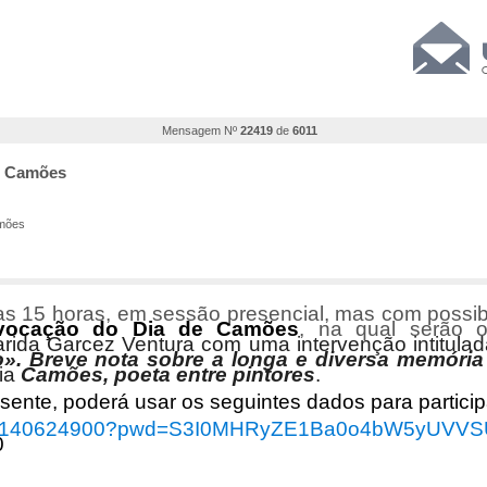
Mensagem Nº
22419
de
6011
de Camões
amões
 das 15 horas, em sessão presencial, mas com possib
vocação do Dia de Camões
, na qual serão 
arida Garcez Ventura com uma intervenção intitula
». Breve nota sobre a longa e diversa memóri
cia
Camões, poeta entre pintores
.
sente, poderá usar os seguintes dados para partici
/j/87140624900?pwd=S3I0MHRyZE1Ba0o4bW5yUV
0