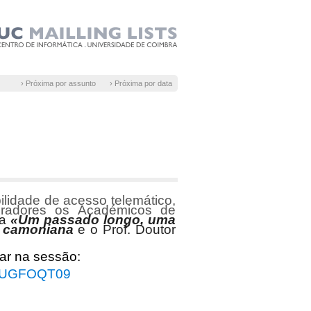
› Próxima por assunto
› Próxima por data
ilidade de acesso telemático,
oradores os Académicos de
da
«Um passado longo, uma
a camoniana
e o­ Prof. Doutor
par na sessão:
VSUGFOQT09