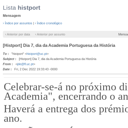
Lista
histport
Mensagem
› Índice por assuntos
|
› Índice cronológico
‹ Anterior por data
‹ Anterior por assunto
Mensa
[Histport] Dia 7, dia da Academia Portuguesa da História
To
:
"histport" <
histport@uc.pt
>
Subject
:
[Histport] Dia 7, dia da Academia Portuguesa da História
From
:
<
jde@fl.uc.pt
>
Date
:
Fri, 2 Dec 2022 19:33:43 -0000
Celebrar-se-á no próximo dia
Academia", encerrando o a
Haverá a entrega dos prémio
ano.