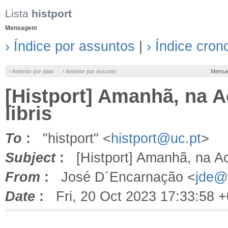
Lista
histport
Mensagem
› Índice por assuntos
|
› Índice cron
‹ Anterior por data
‹ Anterior por assunto
Mensa
[Histport] Amanhã, na 
libris
To
:
"histport" <
histport@uc.pt
>
Subject
:
[Histport] Amanhã, na Ac
From
:
José D´Encarnação <
jde@f
Date
:
Fri, 20 Oct 2023 17:33:58 