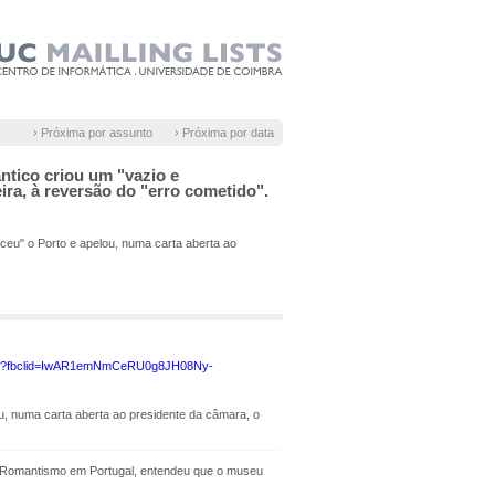
› Próxima por assunto
› Próxima por data
tico criou um "vazio e
ra, à reversão do "erro cometido".
eu" o Porto e apelou, numa carta aberta ao
976352?fbclid=IwAR1emNmCeRU0g8JH08Ny-
, numa carta aberta ao presidente da câmara, o
do Romantismo em Portugal, entendeu que o museu