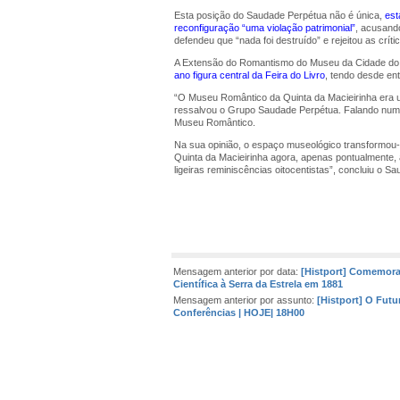
Esta posição do Saudade Perpétua não é única,
est
reconfiguração “uma violação patrimonial”
, acusando
defendeu que “nada foi destruído” e rejeitou as crí
A Extensão do Romantismo do Museu da Cidade do 
ano figura central da Feira do Livro
, tendo desde en
“O Museu Romântico da Quinta da Macieirinha era u
ressalvou o Grupo Saudade Perpétua. Falando numa i
Museu Romântico.
Na sua opinião, o espaço museológico transformou
Quinta da Macieirinha agora, apenas pontualmente
ligeiras reminiscências oitocentistas”, concluiu o S
Mensagem anterior por data:
[Histport] Comemora
Científica à Serra da Estrela em 1881
Mensagem anterior por assunto:
[Histport] O Futu
Conferências | HOJE| 18H00