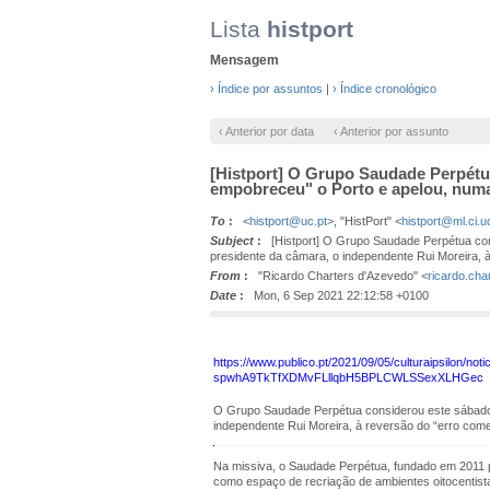
Lista
histport
Mensagem
› Índice por assuntos
|
› Índice cronológico
‹ Anterior por data
‹ Anterior por assunto
[Histport] O Grupo Saudade Perpétu
empobreceu" o Porto e apelou, numa 
To
:
<
histport@uc.pt
>, "HistPort" <
histport@ml.ci.u
Subject
:
[Histport] O Grupo Saudade Perpétua cons
presidente da câmara, o independente Rui Moreira, à
From
:
"Ricardo Charters d'Azevedo" <
ricardo.ch
Date
:
Mon, 6 Sep 2021 22:12:58 +0100
https://www.publico.pt/2021/09/05/culturaipsilo
spwhA9TkTfXDMvFLllqbH5BPLCWLSSexXLHGec
O Grupo Saudade Perpétua considerou este sábado 
independente Rui Moreira, à reversão do “erro come
Na missiva, o Saudade Perpétua, fundado em 2011 p
como espaço de recriação de ambientes oitocentista