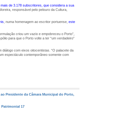
mais de 3.178 subscritores, que considera a sua
oreira, responsável pelo pelouro da Cultura,
nis
, numa homenagem ao escritor portuense,
este
formulação criou um vazio e empobreceu o Porto”,
ólio para que o Porto volte a ter “um verdadeiro”
iálogo com eixos oitocentistas. “O palacete da
he um espectáculo contemporâneo somente com
a ao Presidente da Câmara Municipal do Porto,
o Patrimonial 17