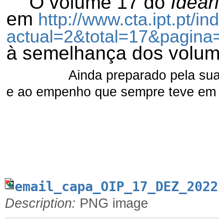
O volume 17 do
Ideár
em
http://www.cta.ipt.pt/i
actual=2&total=17&pagina
à semelhança dos volume
Ainda preparado pela sua mentor
e ao empenho que sempre teve em 
José d
email_capa_OIP_17_DEZ_2022
Description:
PNG image