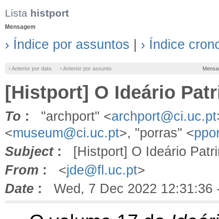
Lista
histport
Mensagem
› Índice por assuntos
|
› Índice cron
‹ Anterior por data
‹ Anterior por assunto
Mensa
[Histport] O Ideário Pat
To
:
"archport" <
archport@ci.uc.pt
<
museum@ci.uc.pt
>, "porras" <
ppo
Subject
:
[Histport] O Ideário Patr
From
:
<
jde@fl.uc.pt
>
Date
:
Wed, 7 Dec 2022 12:31:36 