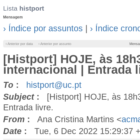
Lista
histport
Mensagem
› Índice por assuntos
|
› Índice cron
‹ Anterior por data
‹ Anterior por assunto
Mensa
[Histport] HOJE, às 18h
internacional | Entrada l
To
:
histport@uc.pt
Subject
:
[Histport] HOJE, às 18h30
Entrada livre.
From
:
Ana Cristina Martins <
acma
Date
:
Tue, 6 Dec 2022 15:29:37 