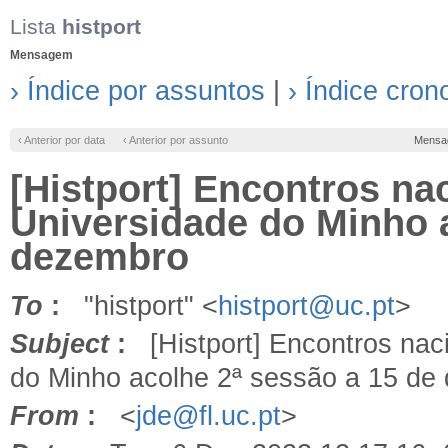
Lista
histport
Mensagem
› Índice por assuntos
|
› Índice cron
‹ Anterior por data
‹ Anterior por assunto
Mensa
[Histport] Encontros na
Universidade do Minho a
dezembro
To
:
"histport" <
histport@uc.pt
>
Subject
:
[Histport] Encontros nac
do Minho acolhe 2ª sessão a 15 de
From
:
<
jde@fl.uc.pt
>