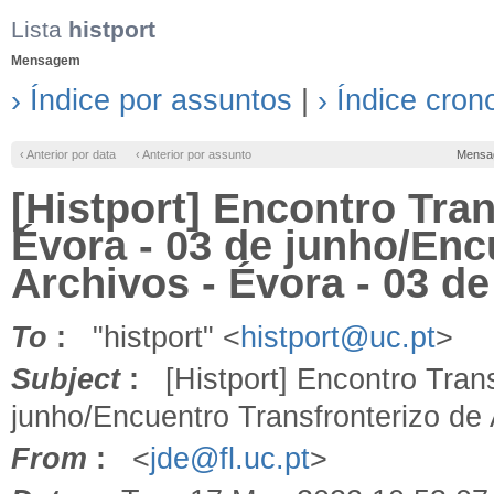
Lista
histport
Mensagem
› Índice por assuntos
|
› Índice cron
‹ Anterior por data
‹ Anterior por assunto
Mensa
[Histport] Encontro Tran
Évora - 03 de junho/Enc
Archivos - Évora - 03 de
To
:
"histport" <
histport@uc.pt
>
Subject
:
[Histport] Encontro Transf
junho/Encuentro Transfronterizo de 
From
:
<
jde@fl.uc.pt
>