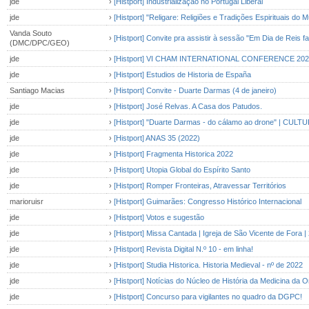
jde
›
[Histport] Industrialização no Portugal Liberal
jde
›
[Histport] "Religare: Religiões e Tradições Espirituais do 
Vanda Souto
›
[Histport] Convite pra assistir à sessão "Em Dia de Reis f
(DMC/DPC/GEO)
jde
›
[Histport] VI CHAM INTERNATIONAL CONFERENCE 202
jde
›
[Histport] Estudios de Historia de España
Santiago Macias
›
[Histport] Convite - Duarte Darmas (4 de janeiro)
jde
›
[Histport] José Relvas. A Casa dos Patudos.
jde
›
[Histport] "Duarte Darmas - do cálamo ao drone" | CULTU
jde
›
[Histport] ANAS 35 (2022)
jde
›
[Histport] Fragmenta Historica 2022
jde
›
[Histport] Utopia Global do Espírito Santo
jde
›
[Histport] Romper Fronteiras, Atravessar Territórios
marioruisr
›
[Histport] Guimarães: Congresso Histórico Internacional
jde
›
[Histport] Votos e sugestão
jde
›
[Histport] Missa Cantada | Igreja de São Vicente de Fora
jde
›
[Histport] Revista Digital N.º 10 - em linha!
jde
›
[Histport] Studia Historica. Historia Medieval - nº de 2022
jde
›
[Histport] Notícias do Núcleo de História da Medicina da
jde
›
[Histport] Concurso para vigilantes no quadro da DGPC!