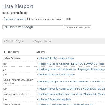
Lista
histport
Índice cronológico
› Índice por assuntos
| Total de mensagens no arquivo:
6165
‹ Primeira Página
‹ Página anterior
Remetente
Assunto
Jaime Gouveia
›
[Histport] RHSC - novo volume
jde
›
[Histport] Sessão Conjunta | DIREITOS HUMANOS | hoje |
jde
›
[Histport] Pedido de colaboração - Exposição A medicina
jde
›
[Histport] Romanos em Valongo
Daniel Pimenta Oliveira de
›
[Histport] Perspectivas em História Moderna. Conferência
Carvalho
jde
›
[Histport] Sessão Conjunta DIREITOS HUMANOS | dia 12 qu
Margarida Dias da Silva
›
[Histport] apresentação de obra Museu Nacional de Macha
jde
›
[Histport] Scientia Antiquitatis
Diana Barbosa
›
[Histport] Contemporânea — A newsletter do IHC