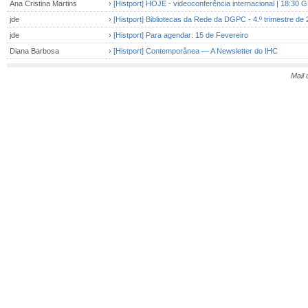
Ana Cristina Martins
›
[Histport] HOJE - videoconferência internacional | 18:30 G
jde
›
[Histport] Bibliotecas da Rede da DGPC - 4.º trimestre de
jde
›
[Histport] Para agendar: 15 de Fevereiro
Diana Barbosa
›
[Histport] Contemporânea — A Newsletter do IHC
Mail