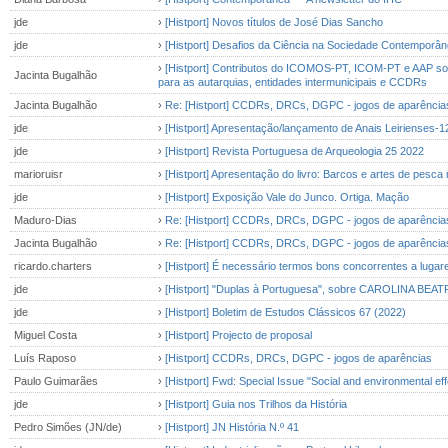
jde
›
[Histport] Novos títulos de José Dias Sancho
jde
›
[Histport] Desafios da Ciência na Sociedade Contemporân
›
[Histport] Contributos do ICOMOS-PT, ICOM-PT e AAP sobr
Jacinta Bugalhão
para as autarquias, entidades intermunicipais e CCDRs
Jacinta Bugalhão
›
Re: [Histport] CCDRs, DRCs, DGPC - jogos de aparência
jde
›
[Histport] Apresentação/lançamento de Anais Leirienses-1
jde
›
[Histport] Revista Portuguesa de Arqueologia 25 2022
marioruisr
›
[Histport] Apresentação do livro: Barcos e artes de pesc
jde
›
[Histport] Exposição Vale do Junco. Ortiga. Mação
Maduro-Dias
›
Re: [Histport] CCDRs, DRCs, DGPC - jogos de aparência
Jacinta Bugalhão
›
Re: [Histport] CCDRs, DRCs, DGPC - jogos de aparência
ricardo.charters
›
[Histport] É necessário termos bons concorrentes a lugare
jde
›
[Histport] "Duplas à Portuguesa", sobre CAROLINA B
jde
›
[Histport] Boletim de Estudos Clássicos 67 (2022)
Miguel Costa
›
[Histport] Projecto de proposal
Luís Raposo
›
[Histport] CCDRs, DRCs, DGPC - jogos de aparências
Paulo Guimarães
›
[Histport] Fwd: Special Issue "Social and environmental ef
jde
›
[Histport] Guia nos Trilhos da História
Pedro Simões (JN/de)
›
[Histport] JN História N.º 41