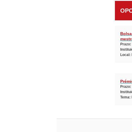
OPO
Bolsa
mestr
Prazo:
Institu
Local:
Prémi
Prazo:
Institu
Tema: