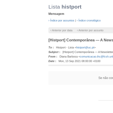
Lista
histport
Mensagem
› Índice por assuntos
|
› Índice cronológico
‹ Anterior por data
‹ Anterior por assunto
[Histport] Contemporânea — A Newsl
To
:
Histport - Lista <
histport@uc.pt
>
Subject
:
[Histport] Contemporânea — A Newslette
From
:
Diana Barbosa <
comunicacao.ihc@fcsh.unl
Date
:
Mon, 13 Sep 2021 08:00:00 +0100
Se não con