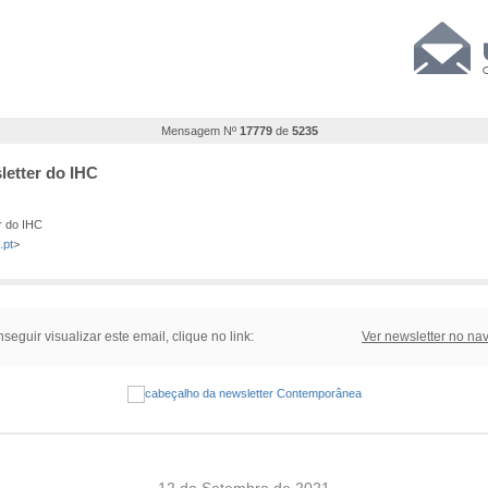
Mensagem Nº
17779
de
5235
etter do IHC
r do IHC
.pt
>
seguir visualizar este email, clique no link:
Ver newsletter no na
12 de Setembro de 2021