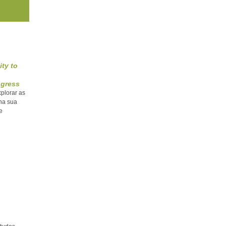
ity to
ngress
plorar as
 na sua
e