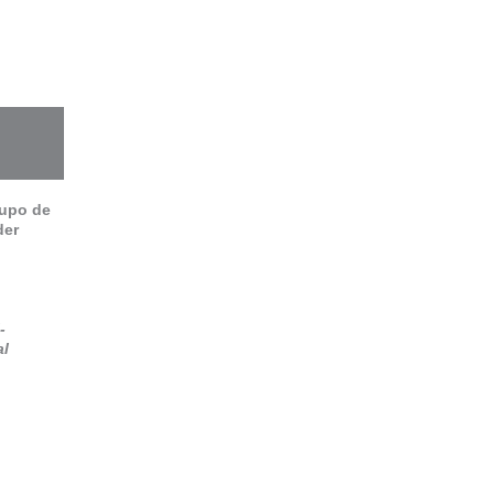
rupo de
der
-
al