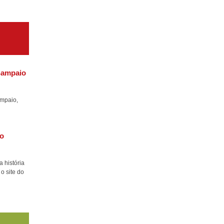
 Sampaio
ampaio,
do
a história
 o site do