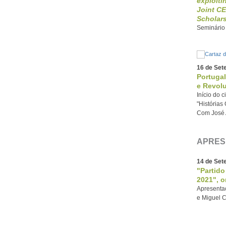
exploitin
Joint CE
Scholar
Seminário
16 de Set
Portugal
e Revol
Início do 
"Histórias
Com José 
APRES
14 de Set
"Partid
2021", o
Apresenta
e Miguel C