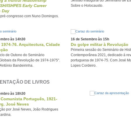
g a fruitful relationship
Sessão inaugural do Seminário de E
SH/ISHPES Early Career
Sobre o Holocausto.
s Day
 pré-congresso com Nuno Domingos.
embro às 14h30
16 de Setembro às 15h
 1974-76. Arquitectura, Cidade
Do golpe militar à Revolução
ução
Primeira sessão do Seminário de Hist
ciclo de Outono do Seminário
Contemporânea 2021, dedicado à re
 Globais da Revolução de 1974-1975".
portuguesa de 1974-75. Com José M
António Bandeirinha.
Lopes Cordeiro.
ENTAÇÃO DE LIVROS
embro às 18h30
o Comunista Português, 1921-
rg. José Neves
ção por José Neves, João Rodrigues
ardina.