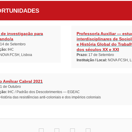
RTUNIDADES
 de investigação para
Professor/a Auxiliar — est
ando/a
interdisciplinares de Socio
e História Global do Trabal
14 de Setembro
dos séculos XX e XXI
ição:
IHC
NOVA FCSH, Lisboa
Prazo:
17 de Setembro
Instituição / Local:
NOVA FCSH, L
o Amílcar Cabral 2021
1 de Outubro
ição:
IHC / Padrão dos Descobrimentos — EGEAC
História das resistências anti-coloniais e dos impérios coloniais