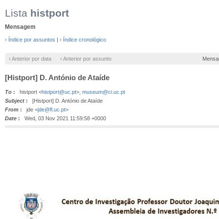
Lista
histport
Mensagem
› Índice por assuntos
|
› Índice cronológico
‹ Anterior por data
‹ Anterior por assunto
Mensa
[Histport] D. António de Ataíde
To
:
histport <
histport@uc.pt
>,
museum@ci.uc.pt
Subject
:
[Histport] D. António de Ataíde
From
:
jde <
jde@fl.uc.pt
>
Date
:
Wed, 03 Nov 2021 11:59:58 +0000