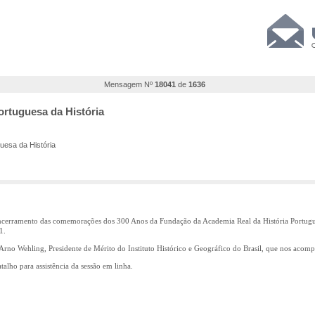
Mensagem Nº
18041
de
1636
ortuguesa da História
uesa da História
o encerramento das comemorações dos 300 Anos da Fundação da Academia Real da História Portug
1.
 Arno Wehling, Presidente de Mérito do Instituto Histórico e Geográfico do Brasil, que nos acom
talho para assistência da sessão em linha.