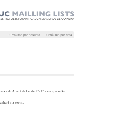
› Próxima por assunto
› Próxima por data
ueza e do Alvará de Lei de 1721” e em que serão
panhará via zoom..