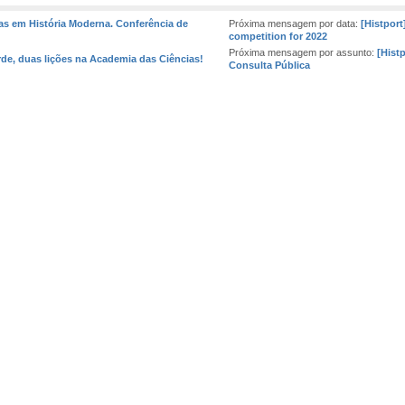
vas em História Moderna. Conferência de
Próxima mensagem por data:
[Histport
competition for 2022
Próxima mensagem por assunto:
[Hist
arde, duas lições na Academia das Ciências!
Consulta Pública