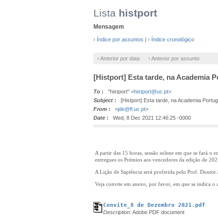
Lista
histport
Mensagem
› Índice por assuntos
|
› Índice cronológico
‹ Anterior por data
‹ Anterior por assunto
[Histport] Esta tarde, na Academia P
To
:
"histport" <
histport@uc.pt
>
Subject
:
[Histport] Esta tarde, na Academia Portug
From
:
<
jde@fl.uc.pt
>
Date
:
Wed, 8 Dec 2021 12:46:25 -0000
A partir das 15 horas, sessão solene em que se fará 
entregues os Prémios aos vencedores da edição de 202
A Lição de Sapiência será proferida pelo Prof. Doutor
Veja convite em anexo, por favor, em que se indica o a
Convite_8 de Dezembro 2021.pdf
Description:
Adobe PDF document