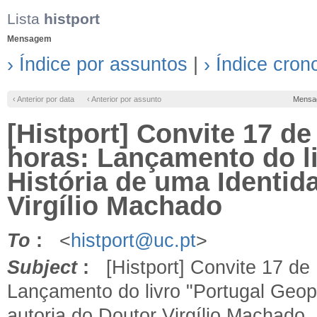
Lista
histport
Mensagem
› Índice por assuntos
|
› Índice cron
‹ Anterior por data
‹ Anterior por assunto
Mensa
[Histport] Convite 17 d
horas: Lançamento do li
História de uma Identid
Virgílio Machado
To
:
<
histport@uc.pt
>
Subject
:
[Histport] Convite 17 de
Lançamento do livro "Portugal Geopo
autoria do Doutor Virgílio Machado