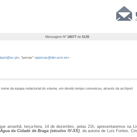
Mensagem Nº
18077
de
5135
stport@uc.pt
>, "porras" <
pporras@der.ucm.es
>
 da equipa redactorial do volume, em devido tempo comunicou, através da archport.
ue amanhã, terça-feira, 14 de dezembro, pelas 21h, apresentaremos na Liv
 Água da Cidade de Braga (séculos IV-XX)
, da autoria de Luís Fontes, Cr