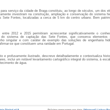
 para serviço da cidade de Braga constituiu, ao longo de séculos, um dos 
iamente investiram na construção, ampliação e conservação do sistema hidr
Sete Fontes, localizadas a cerca de 5 km do centro urbano. Bem patrimoni
s entre 2012 e 2015 permitiram acrescentar significativamente o conhec
icas do sistema de captação das Sete Fontes, que conserva elemento
nho singular e com caráter de exemplo das soluções de engenharia hidr
afirmar-se que constituem uma raridade em Portugal.
to e profusamente ilustrado, descreve detalhadamente e contextualiza his
ares, inclui um notável levantamento cartográfico integral do sistema, à es
tecimento de água.
ria Digital nº 9
Próxima mensagem por data:
[Histport] Lisboa R