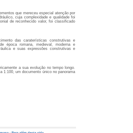
elementos que mereceu especial atenção por
áulico, cuja complexidade e qualidade foi
al de reconhecido valor, foi classificado
imento das caraterísticas construtivas e
s de época romana, medieval, moderna e
áulica e suas expressões construtivas e
toricamente a sua evolução no tempo longo.
cala 1:100, um documento único no panorama
omana - Para além desta vida