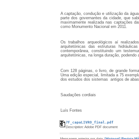
A captação, condução e utilização da água
parte dos governantes da cidade, que sab
maximamente realizada nas captações das 
como Monumento Nacional em 2011.
Os trabalhos arqueológicos aí realizado
arquitetónicas das estruturas hidrául
contemporânea, constituindo um testemu
arquitetónicas, na longa duração, podendo 
Com 128 páginas, o livro, de grande forma
Uma edição especial, limitada a 75 exempl
dos estudos dos sistemas antigos de abas
Saudações cordiais
Luís Fontes
7F_capaLIVRO_final.pdf
Description:
Adobe PDF document
Mensagem anterior por data:
[Histport] Revista Mát