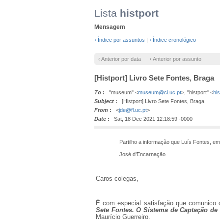
Lista
histport
Mensagem
› Índice por assuntos
|
› Índice cronológico
‹ Anterior por data
‹ Anterior por assunto
[Histport] Livro Sete Fontes, Braga
To
:
"museum" <
museum@ci.uc.pt
>, "histport" <
hi
Subject
:
[Histport] Livro Sete Fontes, Braga
From
:
<
jde@fl.uc.pt
>
Date
:
Sat, 18 Dec 2021 12:18:59 -0000
Partilho a informação que Luís Fontes, em nome
José d’Encarnação
Caros colegas,
É com especial satisfação que comunico q
Sete Fontes. O Sistema de Captação de
Maurício Guerreiro.