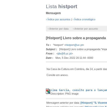
Lista
histport
Mensagem
› Índice por assuntos
|
› Índice cronológico
‹ Anterior por data
‹ Anterior por assunto
[Histport] Livro sobre a propaganda 
To
:
"histport" <
histport@uc.pt
>
Subject
:
[Histport] Livro sobre a propaganda "imper
From
:
<
jde@fl.uc.pt
>
Date
:
Mon, 5 Dec 2022 20:11:44 -0000
Na Casa da Cultura em Coimbra, dia 14, a partir das
Convite em anexo.
Lima Garcia, convite para o lança
Description:
PNG image
Mensagem anterior por data:
[Histport] "S. Vicent