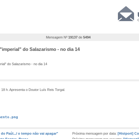
Mensagem Nº
19137
de
5494
"imperial" do Salazarismo - no dia 14
ial" do Salazarismo - no dia 14
 18 h. Apresenta o Doutor Luís Reis Torgal.
mento.png
e do Paúl.../ o tempo não vai apagar"
Próxima mensagem por data:
[Histport] C