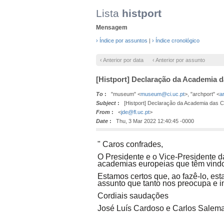
Lista
histport
Mensagem
› Índice por assuntos
|
› Índice cronológico
‹ Anterior por data
‹ Anterior por assunto
[Histport] Declaração da Academia d
To
:
"museum" <
museum@ci.uc.pt
>, "archport" <
a
Subject
:
[Histport] Declaração da Academia das Ci
From
:
<
jde@fl.uc.pt
>
Date
:
Thu, 3 Mar 2022 12:40:45 -0000
" Caros confrades,
O Presidente e o Vice-Presidente 
academias europeias que têm vindo
Estamos certos que, ao fazê-lo, es
assunto que tanto nos preocupa e i
Cordiais saudações
José Luís Cardoso e Carlos Salem