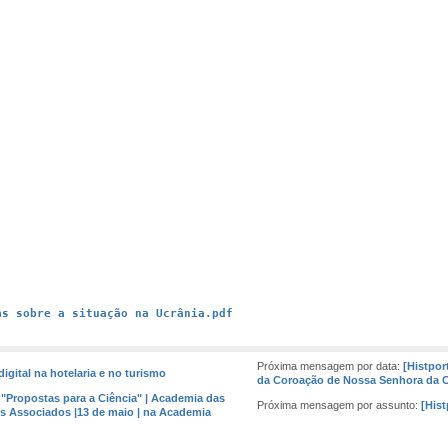
as sobre a situação na Ucrânia.pdf
Próxima mensagem por data:
[Histpor
digital na hotelaria e no turismo
da Coroação de Nossa Senhora da C
 "Propostas para a Ciência" | Academia das
Próxima mensagem por assunto:
[Hist
os Associados |13 de maio | na Academia