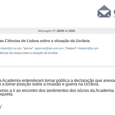
Mensagem Nº
18259
de
5054
as Ciências de Lisboa sobre a situação da Ucrânia
rchport@ci.uc.pt
>, "porras" <
pporras@der.ucm.es
>, "histport" <
histport@uc.pt
>
ências de Lisboa sobre a situação da Ucrânia
da Academia entenderam tornar pública a declaração que anexa
 a tomar posição sobre a invasão e guerra na Ucrânia.
tamos a ir ao encontro dos sentimentos dos sócios da Academi
nquieta.
a"