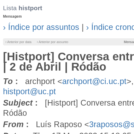
Lista
histport
Mensagem
› Índice por assuntos
|
› Índice cron
‹ Anterior por data
‹ Anterior por assunto
Mensa
[Histport] Conversa ent
| 2 de Abril | Ródão
To
:
archport <
archport@ci.uc.pt
>
histport@uc.pt
Subject
:
[Histport] Conversa entre 
Ródão
From
:
Luís Raposo <
3raposos@s