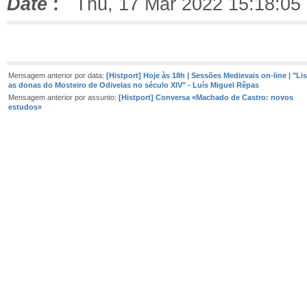
Date
:
Thu, 17 Mar 2022 15:18:05
Mensagem anterior por data:
[Histport] Hoje às 18h | Sessões Medievais on-line | "Li
as donas do Mosteiro de Odivelas no século XIV" - Luís Miguel Rêpas
Mensagem anterior por assunto:
[Histport] Conversa «Machado de Castro: novos
estudos»