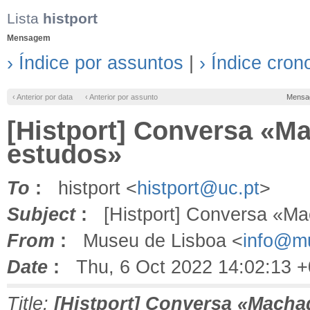
Lista
histport
Mensagem
› Índice por assuntos
|
› Índice cron
‹ Anterior por data
‹ Anterior por assunto
Mensa
[Histport] Conversa «M
estudos»
To
:
histport <
histport@uc.pt
>
Subject
:
[Histport] Conversa «Ma
From
:
Museu de Lisboa <
info@mu
Date
:
Thu, 6 Oct 2022 14:02:13 
Title:
[Histport] Conversa «Macha