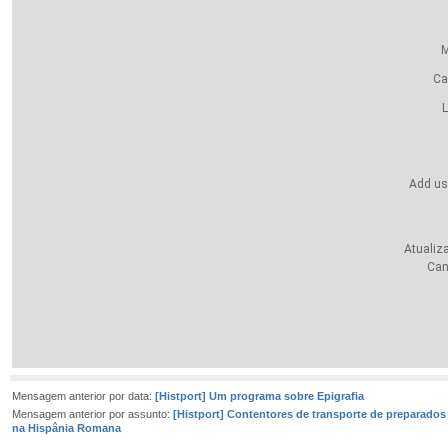
M
Ca
L
Add us
Atualiz
Can
Mensagem anterior por data:
[Histport] Um programa sobre Epigrafia
Mensagem anterior por assunto:
[Histport] Contentores de transporte de preparados
na Hispânia Romana