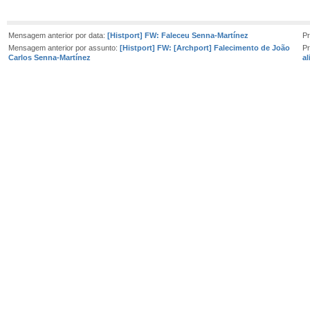
Mensagem anterior por data:
[Histport] FW: Faleceu Senna-Martínez
P
Mensagem anterior por assunto:
[Histport] FW: [Archport] Falecimento de João
P
Carlos Senna-Martínez
a