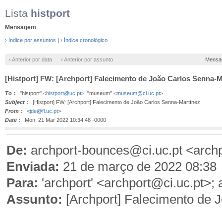
Lista
histport
Mensagem
› Índice por assuntos
|
› Índice cronológico
‹ Anterior por data
‹ Anterior por assunto
Mensa
[Histport] FW: [Archport] Falecimento de João Carlos Senna-M
To
:
"histport" <
histport@uc.pt
>, "museum" <
museum@ci.uc.pt
>
Subject
:
[Histport] FW: [Archport] Falecimento de João Carlos Senna-Martínez
From
:
<
jde@fl.uc.pt
>
Date
:
Mon, 21 Mar 2022 10:34:48 -0000
De:
archport-bounces@ci.uc.pt <arch
Enviada:
21 de março de 2022 08:38
Para:
'archport' <archport@ci.uc.pt>
Assunto:
[Archport] Falecimento de 