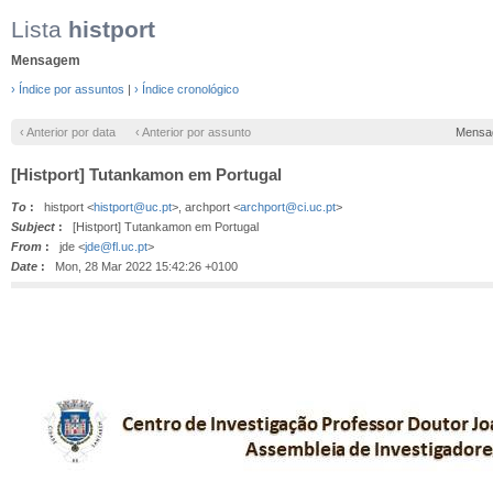
Lista
histport
Mensagem
› Índice por assuntos
|
› Índice cronológico
‹ Anterior por data
‹ Anterior por assunto
Mensa
[Histport] Tutankamon em Portugal
To
:
histport <
histport@uc.pt
>, archport <
archport@ci.uc.pt
>
Subject
:
[Histport] Tutankamon em Portugal
From
:
jde <
jde@fl.uc.pt
>
Date
:
Mon, 28 Mar 2022 15:42:26 +0100