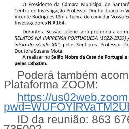
Poderá também acomp
Plataforma ZOOM:
https://us02web.zoom
pwd=WUFOYlRVaTM2UF
ID da reunião: 863 6
735002