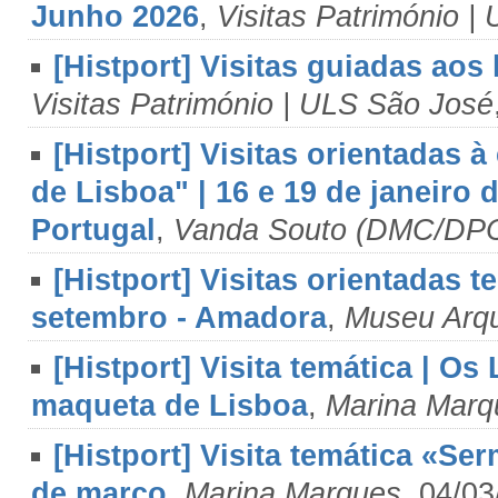
Junho 2026
,
Visitas Património |
[Histport] Visitas guiadas aos
Visitas Património | ULS São José
[Histport] Visitas orientadas 
de Lisboa" | 16 e 19 de janeiro 
Portugal
,
Vanda Souto (DMC/DP
[Histport] Visitas orientadas 
setembro - Amadora
,
Museu Arqu
[Histport] Visita temática | O
maqueta de Lisboa
,
Marina Marq
[Histport] Visita temática «Se
de março
,
Marina Marques
, 04/0