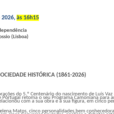
e 2026,
às 16h15
ndependência
ssio (Lisboa)
CIEDADE HISTÓRICA (1861-2026)
ações do 5.º Centenário do nascimento de Luís Vaz
de Portugal retoma o seu Programa Camoniana para 
lacionou com a sua obra e a sua figura, em cinco pe
lena Matos, cinco personalidades bem conhecedora