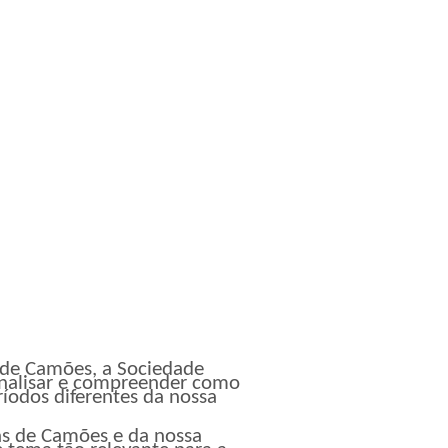
 de Camões, a Sociedade
analisar e compreender como
ríodos diferentes da nossa
s de Camões e da nossa