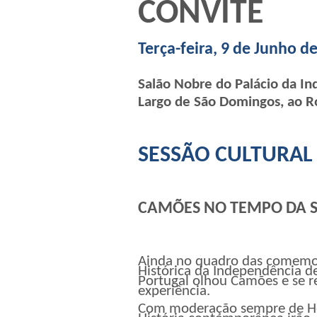
CONVITE
Terça-feira, 9 de Junho d
Salão Nobre do Palácio da I
Largo de São Domingos, ao Ro
SESSÃO CULTURAL
CAMÕES NO TEMPO DA SO
Ainda no quadro das comemor
Histórica da Independência 
Portugal olhou Camões e se re
experiência.
Com moderação sempre de He