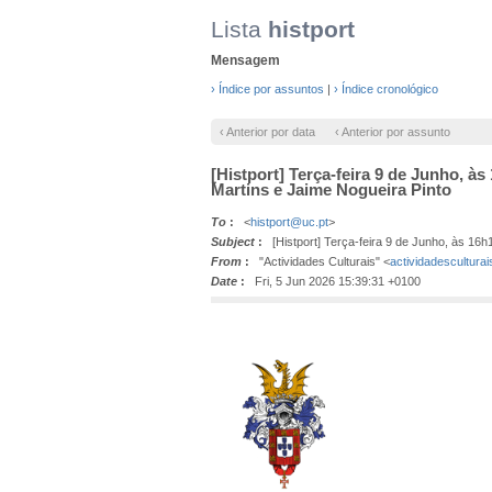
Lista
histport
Mensagem
› Índice por assuntos
|
› Índice cronológico
‹ Anterior por data
‹ Anterior por assunto
[Histport] Terça-feira 9 de Junho
Martins e Jaime Nogueira Pinto
To
:
<
histport@uc.pt
>
Subject
:
[Histport] Terça-feira 9 de Junho, às 1
From
:
"Actividades Culturais" <
actividadescultura
Date
:
Fri, 5 Jun 2026 15:39:31 +0100