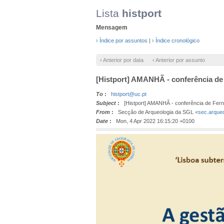
Lista
histport
Mensagem
› Índice por assuntos
|
› Índice cronológico
‹ Anterior por data
‹ Anterior por assunto
[Histport] AMANHÃ - conferência de F
To
:
histport@uc.pt
Subject
:
[Histport] AMANHÃ - conferência de Fernan
From
:
Secção de Arqueologia da SGL <
sec.arque
Date
:
Mon, 4 Apr 2022 16:15:20 +0100