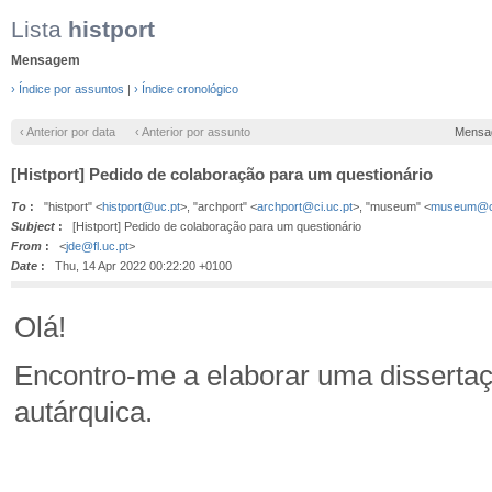
Lista
histport
Mensagem
› Índice por assuntos
|
› Índice cronológico
‹ Anterior por data
‹ Anterior por assunto
Mensa
[Histport] Pedido de colaboração para um questionário
To
:
"histport" <
histport@uc.pt
>, "archport" <
archport@ci.uc.pt
>, "museum" <
museum@ci
Subject
:
[Histport] Pedido de colaboração para um questionário
From
:
<
jde@fl.uc.pt
>
Date
:
Thu, 14 Apr 2022 00:22:20 +0100
Olá!
Encontro-me a elaborar uma dissertaç
autárquica.