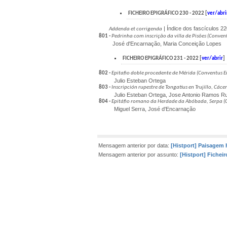
FICHEIRO EPIGRÁFICO 230 - 2022 [
ver/abri
| Índice dos fascículos 2
Addenda et corrigenda
801 -
Pedrinha com inscrição da villa de Pisões (Conven
José d'Encarnação, Maria Conceição Lopes
FICHEIRO EPIGRÁFICO 231 - 2022 [
ver/abrir
]
802 -
Epitafio doble procedente de Mérida (Conventus E
Julio Esteban Ortega
803 -
Inscripción rupestre de Tongatius en Trujillo, Cáce
Julio Esteban Ortega, Jose Antonio Ramos Rub
804 -
Epitáfio romano da Herdade da Abóbada, Serpa (
Miguel Serra, José d'Encarnação
Mensagem anterior por data:
[Histport] Paisagem h
Mensagem anterior por assunto:
[Histport] Ficheir