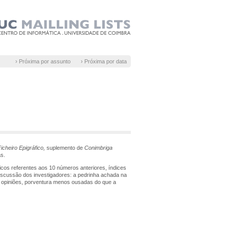
› Próxima por assunto
› Próxima por data
icheiro Epigráfico,
suplemento de
Conimbriga
as.
ficos referentes aos 10 números anteriores, índices
discussão dos investigadores: a pedrinha achada na
os opiniões, porventura menos ousadas do que a