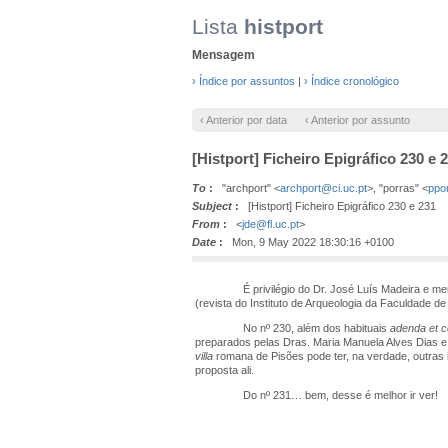
Lista
histport
Mensagem
› Índice por assuntos
|
› Índice cronológico
‹ Anterior por data
‹ Anterior por assunto
[Histport] Ficheiro Epigráfico 230 e 
To
:
"archport" <
archport@ci.uc.pt
>, "porras" <
ppo
Subject
:
[Histport] Ficheiro Epigráfico 230 e 231
From
:
<
jde@fl.uc.pt
>
Date
:
Mon, 9 May 2022 18:30:16 +0100
É privilégio do Dr. José Luís Madeira e meu inf
(revista do Instituto de Arqueologia da Faculdade d
No nº 230, além dos habituais
adenda et 
preparados pelas Dras. Maria Manuela Alves Dias e 
villa
romana de Pisões pode ter, na verdade, outras i
proposta ali.
Do nº 231… bem, desse é melhor ir ver!
José d’Enca