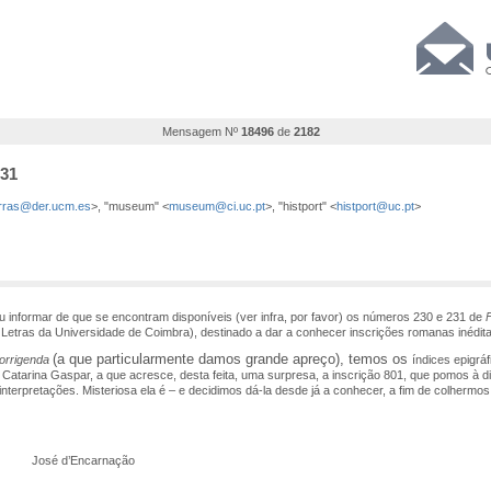
Mensagem Nº
18496
de
2182
231
rras@der.ucm.es
>, "museum" <
museum@ci.uc.pt
>, "histport" <
histport@uc.pt
>
ormar de que se encontram disponíveis (ver infra, por favor) os números 230 e 231 de
F
e Letras da Universidade de Coimbra), destinado a dar a conhecer inscrições romanas inédit
(a que particularmente damos grande apreço), temos os
corrigenda
índices epigrá
Catarina Gaspar, a que acresce, desta feita, uma surpresa, a inscrição 801, que pomos à 
nterpretações. Misteriosa ela é – e decidimos dá-la desde já a conhecer, a fim de colherm
rnação