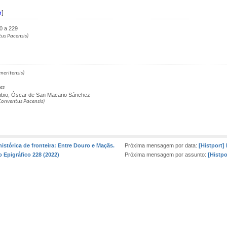
r
]
20 a 229
tus Pacensis)
meritensis)
res
io, Óscar de San Macario Sánchez
Conventus Pacensis)
istórica de fronteira: Entre Douro e Maçãs.
Próxima mensagem por data:
[Histport]
o Epigráfico 228 (2022)
Próxima mensagem por assunto:
[Histpo