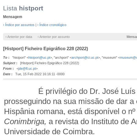
Lista
histport
Mensagem
› Índice por assuntos
|
› Índice cronológico
‹ Anterior por data
‹ Anterior por assunto
Mensa
[Histport] Ficheiro Epigráfico 228 (2022)
To
:
"histport" <
histport@uc.pt
>, "archport" <
archport@ci.uc.pt
>, "museum" <
museum@ci
Subject
:
[Histport] Ficheiro Epigráfico 228 (2022)
From
:
<
jde@fl.uc.pt
>
Date
:
Tue, 15 Feb 2022 16:16:11 -0000
É privilégio do Dr. José Luís Mad
prosseguindo na sua missão de dar a 
Hispânia romana, está disponível o n
Conimbriga,
a revista do Instituto de
Universidade de Coimbra.