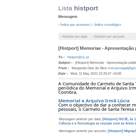
Lista
histport
Mensagem
› Índice por assuntos
|
› Índice cronológico
‹ Anterior por data
‹ Anterior por assunto
[Histport] Memoriae - Apresentação 
To
:
histport@uc.pt
Subject
:
[Histport] Memoriae - Apresentação públi
From
:
Margarida Dias da Silva <
nocasmagali@gma
Date
:
Wed, 11 May 2022 15:28:47 +0100
A Comunidade do Carmelo de Santa T
periódica do Memorial e Arquivo Irm
Coimbra.
Memorial e Arquivo Irmã Lúcia
Com o objectivo de dar a conhecer me
pessoais, o Carmelo de Santa Teresa
Mensagem anterior por data:
[Histport] HOJE, às 1
Ciência e a Tecnologia se cruzam com as Artes e
Mensagem anterior por assunto:
[Histport] Migraç