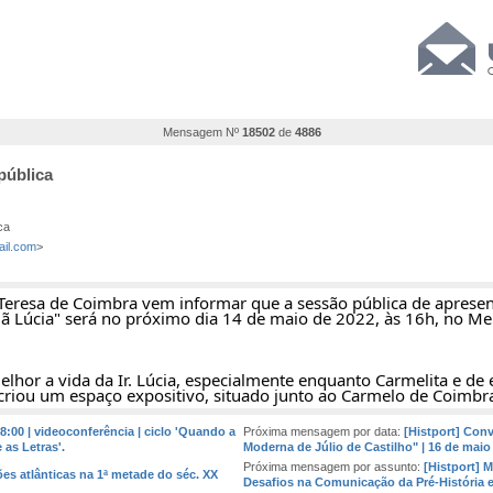
Mensagem Nº
18502
de
4886
pública
ca
il.com
>
eresa de Coimbra vem informar que a sessão pública de apresen
ã Lúcia" será no próximo dia 14 de maio de 2022, às 16h, no Me
lhor a vida da Ir. Lúcia, especialmente enquanto Carmelita e de
 criou um espaço expositivo, situado junto ao Carmelo de Coimbr
8:00 | videoconferência | ciclo 'Quando a
Próxima mensagem por data:
[Histport] Conv
 as Letras'.
Moderna de Júlio de Castilho" | 16 de maio
Próxima mensagem por assunto:
[Histport] 
ões atlânticas na 1ª metade do séc. XX
Desafios na Comunicação da Pré-História