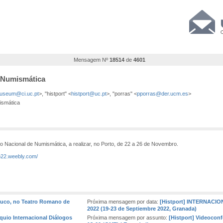
Mensagem Nº
18514
de
4601
e Numismática
useum@ci.uc.pt
>, "histport" <
histport@uc.pt
>, "porras" <
pporras@der.ucm.es
>
ismática
 Nacional de Numismática, a realizar, no Porto, de 22 a 26 de Novembro.
to22.weebly.com/
pouco, no Teatro Romano de
Próxima mensagem por data:
[Histport] INTERNAC
2022 (19-23 de Septiembre 2022, Granada)
óquio Internacional Diálogos
Próxima mensagem por assunto:
[Histport] Videoconfe