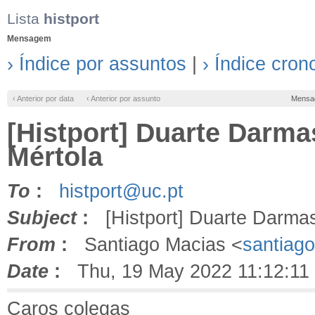
Lista
histport
Mensagem
› Índice por assuntos
|
› Índice cron
‹ Anterior por data
‹ Anterior por assunto
Mensa
[Histport] Duarte Darma
Mértola
To
:
histport@uc.pt
Subject
:
[Histport] Duarte Darmas:
From
:
Santiago Macias <
santiag
Date
:
Thu, 19 May 2022 11:12:11
Caros colegas