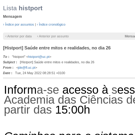
Lista
histport
Mensagem
› Índice por assuntos
|
› Índice cronológico
‹ Anterior por data
‹ Anterior por assunto
Mensa
[Histport] Saúde entre mitos e realidades, no dia 26
To
:
"histport" <
histport@uc.pt
>
Subject
:
[Histport] Saúde entre mitos e realidades, no dia 26
From
:
<
jde@fl.uc.pt
>
Date
:
Tue, 24 May 2022 08:28:51 +0100
Inform
a-se
acesso à
s
ess
Academia das Ciências d
partir das
15:00h