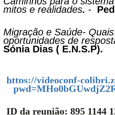
Caminhos para o sistema 
mitos e realidades
.
-
Ped
Migração e Saúde- Quais 
oportunidades de respos
Sónia Dias ( E.N.S.P).
https://videoconf-colibri
pwd=MHo0bGUwdjZ2R
ID da reunião: 895 1144 