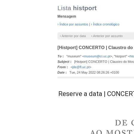
Lista
histport
Mensagem
› Índice por assuntos
|
› Índice cronológico
‹ Anterior por data
‹ Anterior por assunto
[Histport] CONCERTO | Claustro do 
To
:
"museum" <
museum@ci.uc.pt
>, "histport" <
hi
Subject
:
[Histport] CONCERTO | Claustro do Moste
From
:
<
jde@fl.uc.pt
>
Date
:
Tue, 24 May 2022 08:26:26 +0100
Reserve a data | CONCERT