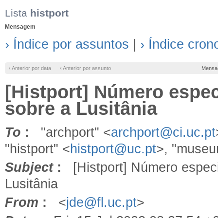
Lista
histport
Mensagem
› Índice por assuntos
|
› Índice cron
‹ Anterior por data
‹ Anterior por assunto
Mensa
[Histport] Número espec
sobre a Lusitânia
To
:
"archport" <
archport@ci.uc.pt
"histport" <
histport@uc.pt
>, "museu
Subject
:
[Histport] Número especi
Lusitânia
From
:
<
jde@fl.uc.pt
>