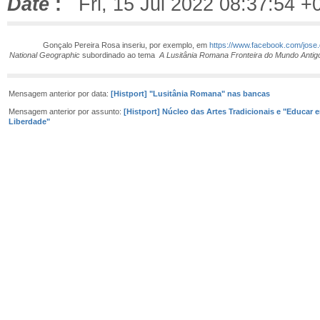
Date
:
Fri, 15 Jul 2022 08:37:54 +
Gonçalo Pereira Rosa inseriu, por exemplo, em
https://www.facebook.com/jose
National Geographic
subordinado ao tema
A Lusitânia Romana Fronteira do Mundo Antig
Mensagem anterior por data:
[Histport] "Lusitânia Romana" nas bancas
Mensagem anterior por assunto:
[Histport] Núcleo das Artes Tradicionais e "Educar 
Liberdade"