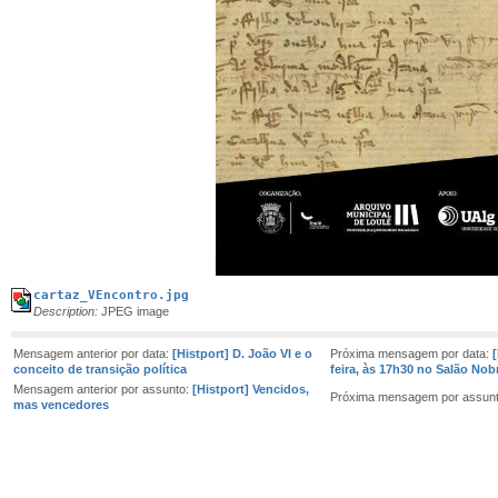
cartaz_VEncontro.jpg
Description:
JPEG image
Mensagem anterior por data:
[Histport] D. João VI e o
Próxima mensagem por data:
conceito de transição política
feira, às 17h30 no Salão No
Mensagem anterior por assunto:
[Histport] Vencidos,
Próxima mensagem por assun
mas vencedores