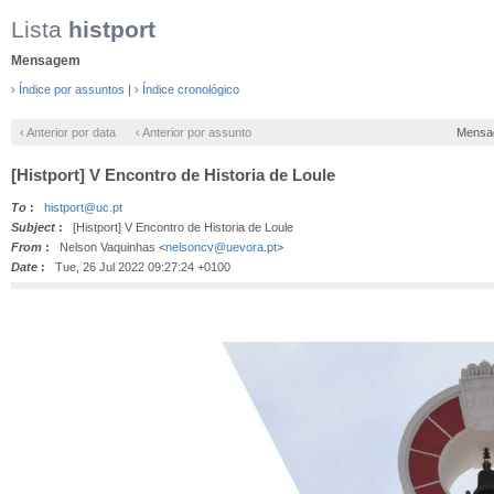
Lista
histport
Mensagem
› Índice por assuntos
|
› Índice cronológico
‹ Anterior por data
‹ Anterior por assunto
Mensa
[Histport] V Encontro de Historia de Loule
To
:
histport@uc.pt
Subject
:
[Histport] V Encontro de Historia de Loule
From
:
Nelson Vaquinhas <
nelsoncv@uevora.pt
>
Date
:
Tue, 26 Jul 2022 09:27:24 +0100