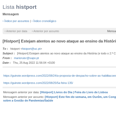
Lista
histport
Mensagem
› Índice por assuntos
|
› Índice cronológico
‹ Anterior por data
‹ Anterior por assunto
Mensa
[Histport] Estejam atentos ao novo ataque ao ensino da História
To
:
histport <
histport@uc.pt
>
Subject
:
[Histport] Estejam atentos ao novo ataque ao ensino da História (e todo o 2.º Ci
From
:
marioruisr@sapo.pt
Date
:
Thu, 25 Aug 2022 11:56:04 +0100
https://guinote.wordpress.com/2022/08/24/a-proposta-de-despacho-sobre-as-habilitacoe
https://guinote.wordpress.com/2022/08/25/5a-feira-135/
Mensagem anterior por data:
[Histport] Livros do Dia | Feira do Livro de Lisboa
Mensagem anterior por assunto:
[Histport] Este fim-de-semana, em Ourém, um Congr
sobre a Gestão de Pandemias/Saúde