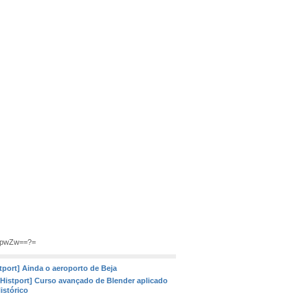
mpwZw==?=
tport] Ainda o aeroporto de Beja
[Histport] Curso avançado de Blender aplicado
istórico