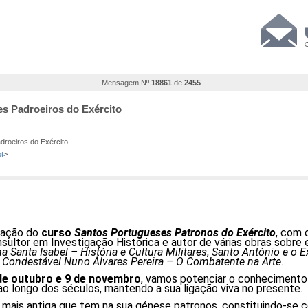
Mensagem Nº
18861
de
2455
es Padroeiros do Exército
droeiros do Exército
t
>
zação do
curso
Santos Portugueses Patronos do Exército
, com 
onsultor em Investigação Histórica e autor de várias obras sobre
a Santa Isabel – História e Cultura Militares
,
Santo António e o Exé
o Condestável Nuno Álvares Pereira – O Combatente na Arte
.
de outubro e 9 de novembro
, vamos potenciar o conheciment
ao longo dos séculos, mantendo a sua ligação viva no presente.
ão mais antiga que tem na sua génese patronos, constituindo-s