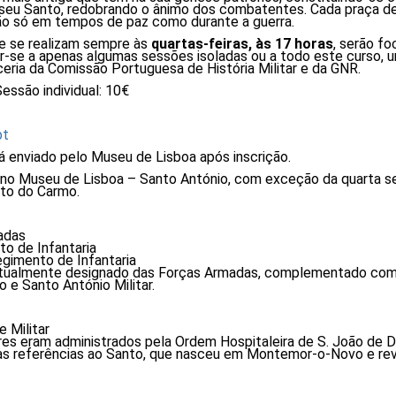
 seu Santo, redobrando o ânimo dos combatentes. Cada praça de 
ão só em tempos de paz como durante a guerra.
e se realizam sempre às
quartas-feiras, às 17 horas
, serão f
r-se a apenas algumas sessões isoladas ou a todo este curso, u
eria da Comissão Portuguesa de História Militar e da GNR.
essão individual: 10€
pt
rá enviado pelo Museu de Lisboa após inscrição.
 no Museu de Lisboa – Santo António, com exceção da quarta s
nto do Carmo.
adas
o de Infantaria
egimento de Infantaria
atualmente designado das Forças Armadas, complementado com 
 e Santo António Militar.
 Militar
res eram administrados pela Ordem Hospitaleira de S. João de 
ras referências ao Santo, que nasceu em Montemor-o-Novo e rev