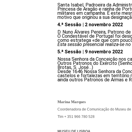
Santa Isabel, Padroeira da Administr
Princesa de Aragão e rainha de Port
militares em campanha. É este mesmo
motivo que originou a sua designaçã
4.ª Sessão | 2 novembro 2022
D. Nuno Álvares Pereira, Patrono de 
O Condestável de Portugal foi desi
como estratega «de que com poucos 
Esta sessão presencial realiza-se 
5.ª Sessão | 9 novembro 2022
Nossa Senhora da Conceição nos cas
Outros Patronos do Exército (Senho
Brotas, S. José…)
Desde 1646 Nossa Senhora da Concei
castelos e fortalezas em territóri
ainda outros Patronos de Armas e Reg
Marina Marques
Coordenadora de Comunicação do Museu de 
Tlm + 351 966 780 528
MUSEU DE LISBOA