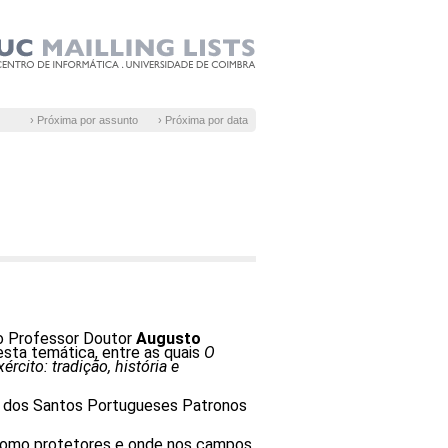
› Próxima por assunto
› Próxima por data
o Professor Doutor
Augusto
 esta temática, entre as quais
O
rcito: tradição, história e
o dos Santos Portugueses Patronos
e como protetores e onde nos campos