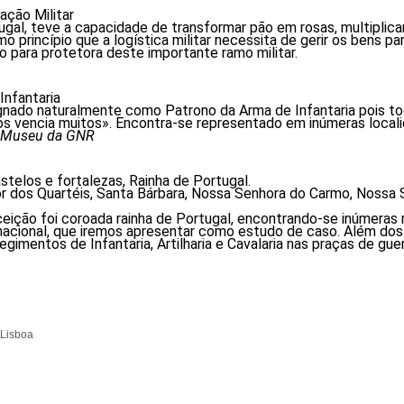
ação Militar
ugal, teve a capacidade de transformar pão em rosas, multiplic
 princípio que a logística militar necessita de gerir os bens p
o para protetora deste importante ramo militar.
Infantaria
gnado naturalmente como Patrono da Arma de Infantaria pois tod
vencia muitos». Encontra-se representado em inúmeras localida
no Museu da GNR
telos e fortalezas, Rainha de Portugal.
r dos Quartéis, Santa Bárbara, Nossa Senhora do Carmo, Nossa 
ção foi coroada rainha de Portugal, encontrando-se inúmeras r
o nacional, que iremos apresentar como estudo de caso. Além do
imentos de Infantaria, Artilharia e Cavalaria nas praças de guerr
Lisboa