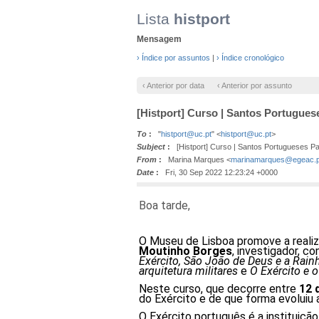
Lista
histport
Mensagem
› Índice por assuntos
|
› Índice cronológico
‹ Anterior por data
‹ Anterior por assunto
[Histport] Curso | Santos Portugues
To
:
"
histport@uc.pt
" <
histport@uc.pt
>
Subject
:
[Histport] Curso | Santos Portugueses Pa
From
:
Marina Marques <
marinamarques@egeac.p
Date
:
Fri, 30 Sep 2022 12:23:24 +0000
Boa tarde,
O Museu de Lisboa promove a reali
Moutinho Borges
, investigador, c
Exército, São João de Deus e a Rainh
arquitetura militares
e
O Exército e 
Neste curso, que decorre entre
12 
do Exército e de que forma evoluiu 
O Exército português é a instituiç