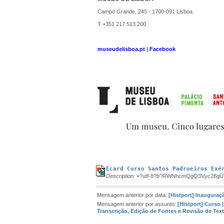
Campo Grande, 245 · 1700-091 Lisboa
T +351 217 513 200
museudelisboa.pt
|
Facebook
Ecard Curso Santos Padroeiros Exé
Description:
=?utf-8?b?RWNhcmQgQ3Vyc28gU2
Mensagem anterior por data:
[Histport] Inauguraç
Mensagem anterior por assunto:
[Histport] Curso
Transcrição, Edição de Fontes e Revisão de Tex