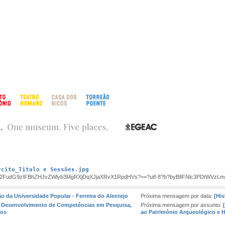
rcito_Titulo e Sessões.jpg
FudG9zIFBhZHJvZWlyb3MgRXjDqXJjaXRvX1RpdHVs?==?utf-8?b?byBlIFNlc3PDtWVzL
ão da Universidade Popular - Ferreira do Alentejo
Próxima mensagem por data:
[His
 | Desenvolvimento de Competências em Pesquisa,
Próxima mensagem por assunto:
tos
ao Património Arqueológico e H