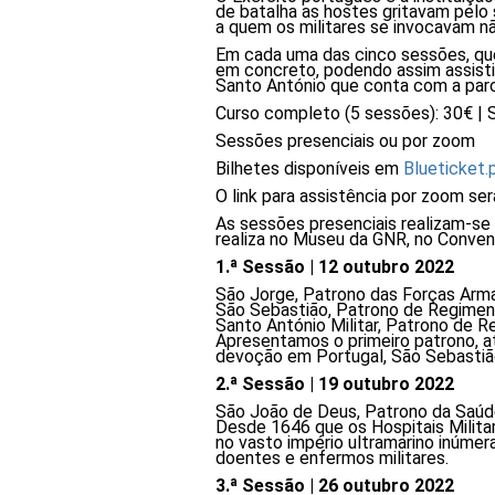
de batalha as hostes gritavam pelo
a quem os militares se invocavam n
Em cada uma das cinco sessões, qu
em concreto, podendo assim assisti
Santo António que conta com a parc
Curso completo (5 sessões): 30€ | S
Sessões presenciais ou por zoom
Bilhetes disponíveis em
Blueticket.
O link para assistência por zoom se
As sessões presenciais realizam-se
realiza no Museu da GNR, no Conve
1.ª Sessão | 12 outubro 2022
São Jorge, Patrono das Forças Arm
São Sebastião, Patrono de Regiment
Santo António Militar, Patrono de R
Apresentamos o primeiro patrono, 
devoção em Portugal, São Sebastião
2.ª Sessão | 19 outubro 2022
São João de Deus, Patrono da Saúde
Desde 1646 que os Hospitais Milita
no vasto império ultramarino inúme
doentes e enfermos militares.
3.ª Sessão | 26 outubro 2022