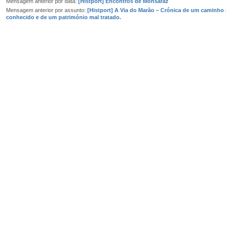
Mensagem anterior por data:
[Histport] Encontros de Monsaraz
Mensagem anterior por assunto:
[Histport] A Via do Marão – Crónica de um caminho
conhecido e de um património mal tratado.