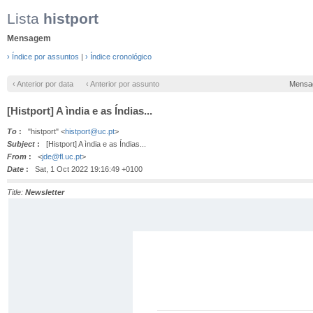
Lista
histport
Mensagem
› Índice por assuntos
|
› Índice cronológico
‹ Anterior por data
‹ Anterior por assunto
Mensa
[Histport] A ìndia e as Índias...
To
:
"histport" <
histport@uc.pt
>
Subject
:
[Histport] A ìndia e as Índias...
From
:
<
jde@fl.uc.pt
>
Date
:
Sat, 1 Oct 2022 19:16:49 +0100
Title:
Newsletter